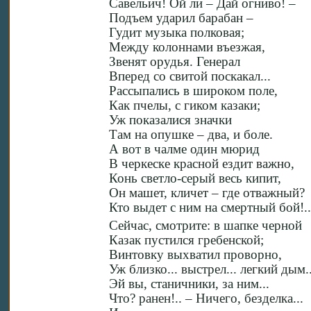
Савельич! Ой ли – Дай огниво! –
Подъем ударил барабан –
Гудит музыка полковая;
Между колоннами въезжая,
Звенят орудья. Генерал
Вперед со свитой поскакал...
Рассыпались в широком поле,
Как пчелы, с гиком казаки;
Уж показалися значки
Там на опушке – два, и боле.
А вот в чалме один мюрид
В черкеске красной ездит важно,
Конь светло-серый весь кипит,
Он машет, кличет – где отважный?
Кто выдет с ним на смертный бой!..
Сейчас, смотрите: в шапке черной
Казак пустился гребенской;
Винтовку выхватил проворно,
Уж близко... выстрел... легкий дым.
Эй вы, станичники, за ним...
Что? ранен!.. – Ничего, безделка...