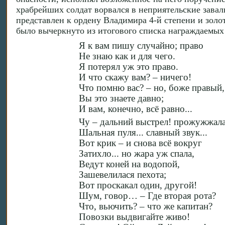
храбрейших солдат ворвался в неприятельские завал
представлен к ордену Владимира 4-й степени и золот
было вычеркнуто из итогового списка награждаемых
Я к вам пишу случайно; право
Не знаю как и для чего.
Я потерял уж это право.
И что скажу вам? – ничего!
Что помню вас? – но, боже правый
Вы это знаете давно;
И вам, конечно, всё равно...
Чу – дальний выстрел! прожужжал
Шальная пуля... славный звук...
Вот крик – и снова всё вокруг
Затихло... но жара уж спала,
Ведут коней на водопой,
Зашевелилася пехота;
Вот проскакал один, другой!
Шум, говор… – Где вторая рота?
Что, вьючить? – что же капитан?
Повозки выдвигайте живо!