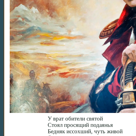
У врат обители святой
Стоял просящий подаянья
Бедняк иссохший, чуть живой