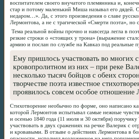
воспитателем своего внучатого племянника и, конеч
стар и потому маленький Миша называл его дядей. О
недаром…». Да, с этого произведения о славе русско
Лермонтова, а не с трагической «Смерти поэта», но
Тема реальной войны прочно и навсегда легла в поэ
резкие строки о «стоящих у трона» (выражение ста
армию и послан по службе на Кавказ под реальные п
Ему пришлось участвовать во многих с
кровопролитном из них – при реке Вале
несколько тысяч бойцов с обеих сторо
творчестве поэта известное стихотворе
проявилось совсем особое отношение 
Стихотворение необычно по форме, оно написано ка
которой Лермонтов испытывал самые нежные чувства,
и осенью 1840 года (11 июля и 30 октября) поручик
участвовать в двух сражениях на речке Валерик с 
и кровавыми. В отзыве о действиях Лермонтова в бо
опасности, исполнял возложенное на него поручени