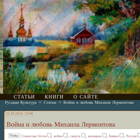
СТАТЬИ
КНИГИ
О САЙТЕ
Руськая Культура
≈
Статьи
≈
Война и любовь Михаила Лермонтова
22.10.2024, 23:06
Война и любовь Михаила Лермонтова
,
,
,
,
,
Станислав Зотов
война
смерть
женщина
Кавказ
Россия