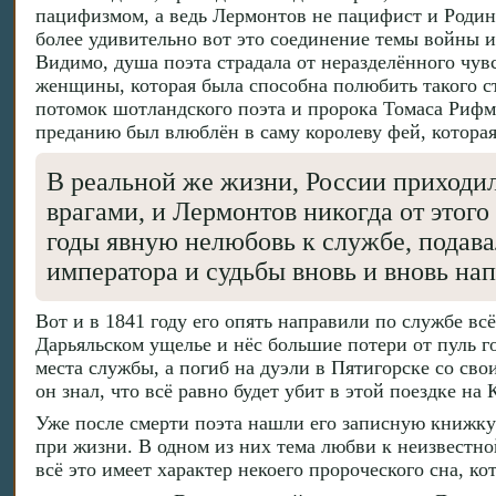
пацифизмом, а ведь Лермонтов не пацифист и Родину 
более удивительно вот это соединение темы войны 
Видимо, душа поэта страдала от неразделённого чувс
женщины, которая была способна полюбить такого с
потомок шотландского поэта и пророка Томаса Рифм
преданию был влюблён в саму королеву фей, которая
В реальной же жизни, России приходил
врагами, и Лермонтов никогда от этого
годы явную нелюбовь к службе, подавал
императора и судьбы вновь и вновь нап
Вот и в 1841 году его опять направили по службе вс
Дарьяльском ущелье и нёс большие потери от пуль г
места службы, а погиб на дуэли в Пятигорске со с
он знал, что всё равно будет убит в этой поездке на
Уже после смерти поэта нашли его записную книжк
при жизни. В одном из них тема любви к неизвестно
всё это имеет характер некоего пророческого сна, 