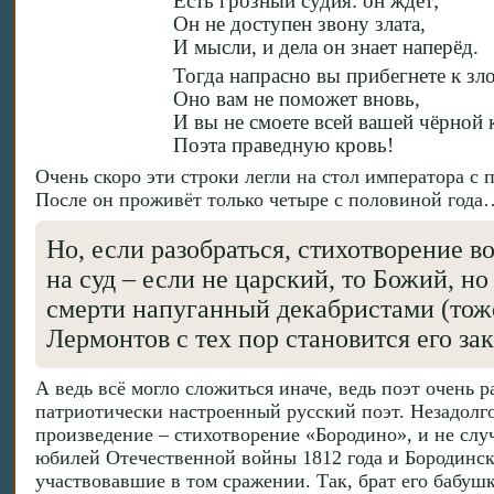
Есть грозный судия: он ждёт;
Он не доступен звону злата,
И мысли, и дела он знает наперёд.
Тогда напрасно вы прибегнете к зл
Оно вам не поможет вновь,
И вы не смоете всей вашей чёрной
Поэта праведную кровь!
Очень скоро эти строки легли на стол императора с
После он проживёт только четыре с половиной год
Но, если разобраться, стихотворение во
на суд – если не царский, то Божий, н
смерти напуганный декабристами (тоже
Лермонтов с тех пор становится его за
А ведь всё могло сложиться иначе, ведь поэт очень 
патриотически настроенный русский поэт. Незадолг
произведение – стихотворение «Бородино», и не случ
юбилей Отечественной войны 1812 года и Бородинск
участвовавшие в том сражении. Так, брат его бабуш