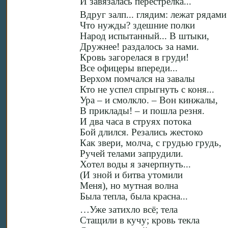
И завязалась перестрелка...
Вдруг залп... глядим: лежат рядам
Что нужды? здешние полки
Народ испытанный... В штыки,
Дружнее! раздалось за нами.
Кровь загорелася в груди!
Все офицеры впереди...
Верхом помчался на завалы
Кто не успел спрыгнуть с коня...
Ура – и смолкло. – Вон кинжалы,
В приклады! – и пошла резня.
И два часа в струях потока
Бой длился. Резались жестоко
Как звери, молча, с грудью грудь,
Ручей телами запрудили.
Хотел воды я зачерпнуть...
(И зной и битва утомили
Меня), но мутная волна
Была тепла, была красна...
…Уже затихло всё; тела
Стащили в кучу; кровь текла