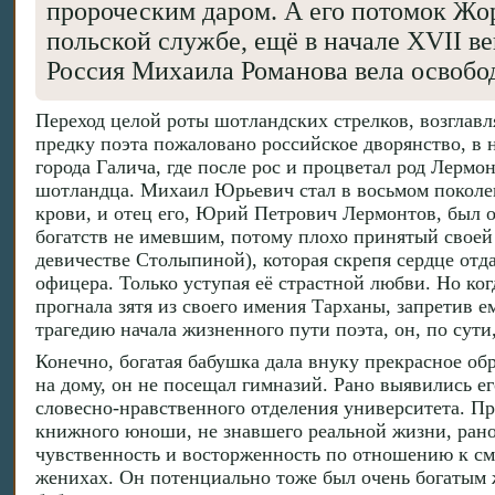
пророческим даром. А его потомок Жо
польской службе, ещё в начале XVII в
Россия Михаила Романова вела освобо
Переход целой роты шотландских стрелков, возглав
предку поэта пожаловано российское дворянство, в н
города Галича, где после рос и процветал род Лермо
шотландца. Михаил Юрьевич стал в восьмом поколени
крови, и отец его, Юрий Петрович Лермонтов, был 
богатств не имевшим, потому плохо принятый своей
девичестве Столыпиной), которая скрепя сердце отд
офицера. Только уступая её страстной любви. Но ко
прогнала зятя из своего имения Тарханы, запретив 
трагедию начала жизненного пути поэта, он, по сути,
Конечно, богатая бабушка дала внуку прекрасное об
на дому, он не посещал гимназий. Рано выявились ег
словесно-нравственного отделения университета. Пра
книжного юноши, не знавшего реальной жизни, рано
чувственность и восторженность по отношению к с
женихах. Он потенциально тоже был очень богатым ж