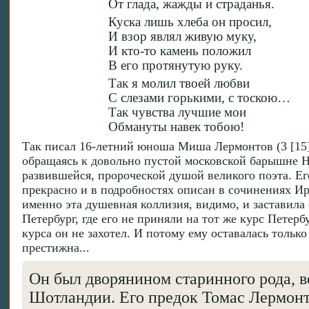
От глада, жажды и страданья.
Куска лишь хлеба он просил,
И взор являл живую муку,
И кто-то камень положил
В его протянутую руку.
Так я молил твоей любви
С слезами горькими, с тоскою…
Так чувства лучшие мои
Обмануты навек тобою!
Так писал 16-летний юноша Миша Лермонтов (3 [15] 
обращаясь к довольно пустой московской барышне Н
развившейся, пророческой душой великого поэта. Е
прекрасно и в подробностях описан в сочинениях И
именно эта душевная коллизия, видимо, и заставила
Петербург, где его не приняли на тот же курс Петерб
курса он не захотел. И потому ему оставалась только
престижна...
Он был дворянином старинного рода, в
Шотландии. Его предок Томас Лермонт