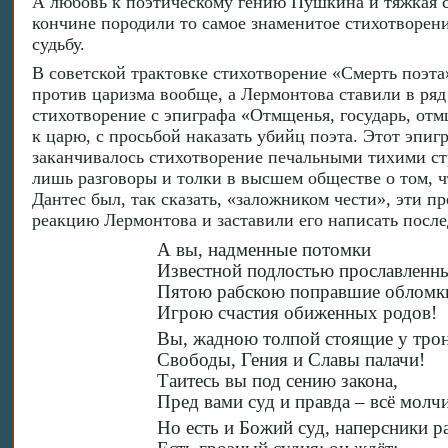
А любовь к поэтическому гению Пушкина и тяжкая с
кончине породили то самое знаменитое стихотворен
судьбу.
В советской трактовке стихотворение «Смерть поэт
против царизма вообще, а Лермонтова ставили в ряд
стихотворение с эпиграфа «Отмщенья, государь, отм
к царю, с просьбой наказать убийц поэта. Этот эпигр
заканчивалось стихотворение печальными тихими стр
лишь разговоры и толки в высшем обществе о том, ч
Дантес был, так сказать, «заложником чести», эти 
реакцию Лермонтова и заставили его написать посл
А вы, надменные потомки
Известной подлостью прославленны
Пятою рабскою поправшие обломк
Игрою счастия обиженных родов!
Вы, жадною толпой стоящие у трон
Свободы, Гения и Славы палачи!
Таитесь вы под сению закона,
Пред вами суд и правда – всё молчи
Но есть и Божий суд, наперсники р