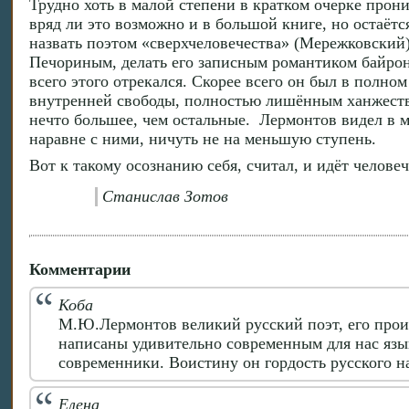
Трудно хоть в малой степени в кратком очерке прони
вряд ли это возможно и в большой книге, но остаёт
назвать поэтом «сверхчеловечества» (Мережковский),
Печориным, делать его записным романтиком байронич
всего этого отрекался. Скорее всего он был в полн
внутренней свободы, полностью лишённым ханжества
нечто большее, чем остальные. Лермонтов видел в ми
наравне с ними, ничуть не на меньшую ступень.
Вот к такому осознанию себя, считал, и идёт человеч
Станислав Зотов
Комментарии
Коба
М.Ю.Лермонтов великий русский поэт, его произ
написаны удивительно современным для нас язы
современники. Воистину он гордость русского н
Елена