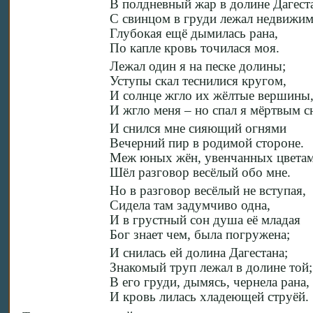
В полдневный жар в долине Дагест
С свинцом в груди лежал недвижим
Глубокая ещё дымилась рана,
По капле кровь точилася моя.
Лежал один я на песке долины;
Уступы скал теснилися кругом,
И солнце жгло их жёлтые вершины
И жгло меня – но спал я мёртвым с
И снился мне сияющий огнями
Вечерний пир в родимой стороне.
Меж юных жён, увенчанных цветам
Шёл разговор весёлый обо мне.
Но в разговор весёлый не вступая,
Сидела там задумчиво одна,
И в грустный сон душа её младая
Бог знает чем, была погружена;
И снилась ей долина Дагестана;
Знакомый труп лежал в долине той;
В его груди, дымясь, чернела рана,
И кровь лилась хладеющей струёй.