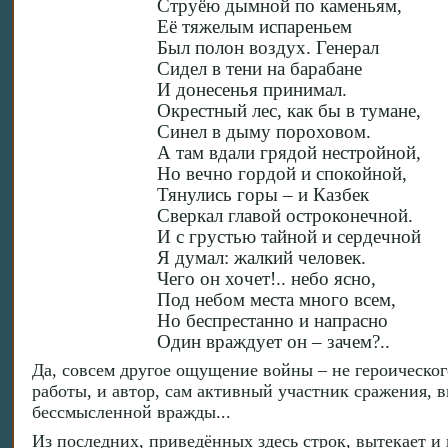
Струёю дымной по каменьям,
Её тяжелым испареньем
Был полон воздух. Генерал
Сидел в тени на барабане
И донесенья принимал.
Окрестный лес, как бы в тумане,
Синел в дыму пороховом.
А там вдали грядой нестройной,
Но вечно гордой и спокойной,
Тянулись горы – и Казбек
Сверкал главой остроконечной.
И с грустью тайной и сердечной
Я думал: жалкий человек.
Чего он хочет!.. небо ясно,
Под небом места много всем,
Но беспрестанно и напрасно
Один враждует он – зачем?..
Да, совсем другое ощущение войны – не героическог
работы, и автор, сам активный участник сражения, 
бессмысленной вражды...
Из последних, приведённых здесь строк, вытекает и