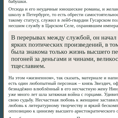
бабушки.
Отсюда и его неудачные юношеские романы, и желан
школу в Петербурге, то есть обрести самостоятельн
такому статусу, служил в лейб-гвардии Гусарском п
несшим службу в Царском Селе, охранявшим императ
В перерывах между службой, он начал 
ярких поэтических произведений, в том
была знакома только жизнь высшего пе
погоней за деньгами и чинами, велик
тщеславием.
На этом «жизненном», так сказать, материале и напи
есть один любопытный персонаж – князь Звездич, 
безнадёжно влюблённый в его несчастную жену Нин
уже много лет шла затяжная война с горцами. Удивит
свою судьбу. Несчастная любовь к женщине заставил
любовь к литературному творчеству и яркий бескомп
оппозицию к цинизму высшего аристократического об