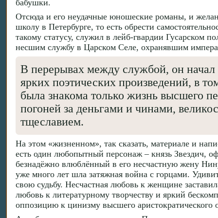
бабушки.
Отсюда и его неудачные юношеские романы, и желан
школу в Петербурге, то есть обрести самостоятельн
такому статусу, служил в лейб-гвардии Гусарском п
несшим службу в Царском Селе, охранявшим императ
В перерывах между службой, он начал 
ярких поэтических произведений, в том
была знакома только жизнь высшего пе
погоней за деньгами и чинами, велик
тщеславием.
На этом «жизненном», так сказать, материале и напи
есть один любопытный персонаж – князь Звездич, 
безнадёжно влюблённый в его несчастную жену Нин
уже много лет шла затяжная война с горцами. Удивит
свою судьбу. Несчастная любовь к женщине заставил
любовь к литературному творчеству и яркий бескомп
оппозицию к цинизму высшего аристократического об