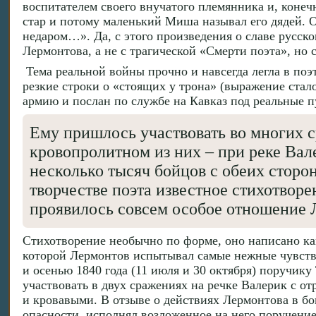
воспитателем своего внучатого племянника и, конеч
стар и потому маленький Миша называл его дядей. О
недаром…». Да, с этого произведения о славе русско
Лермонтова, а не с трагической «Смерти поэта», но
Тема реальной войны прочно и навсегда легла в поэ
резкие строки о «стоящих у трона» (выражение ста
армию и послан по службе на Кавказ под реальные п
Ему пришлось участвовать во многих с
кровопролитном из них – при реке Вале
несколько тысяч бойцов с обеих сторо
творчестве поэта известное стихотворе
проявилось совсем особое отношение 
Стихотворение необычно по форме, оно написано ка
которой Лермонтов испытывал самые нежные чувства,
и осенью 1840 года (11 июля и 30 октября) поручик
участвовать в двух сражениях на речке Валерик с 
и кровавыми. В отзыве о действиях Лермонтова в бо
опасности, исполнял возложенное на него поручени