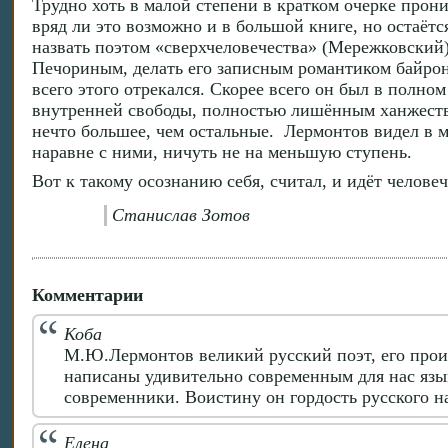
Трудно хоть в малой степени в кратком очерке прони
вряд ли это возможно и в большой книге, но остаёт
назвать поэтом «сверхчеловечества» (Мережковский),
Печориным, делать его записным романтиком байронич
всего этого отрекался. Скорее всего он был в полн
внутренней свободы, полностью лишённым ханжества
нечто большее, чем остальные. Лермонтов видел в ми
наравне с ними, ничуть не на меньшую ступень.
Вот к такому осознанию себя, считал, и идёт человеч
Станислав Зотов
Комментарии
Коба
М.Ю.Лермонтов великий русский поэт, его произ
написаны удивительно современным для нас язы
современники. Воистину он гордость русского н
Елена