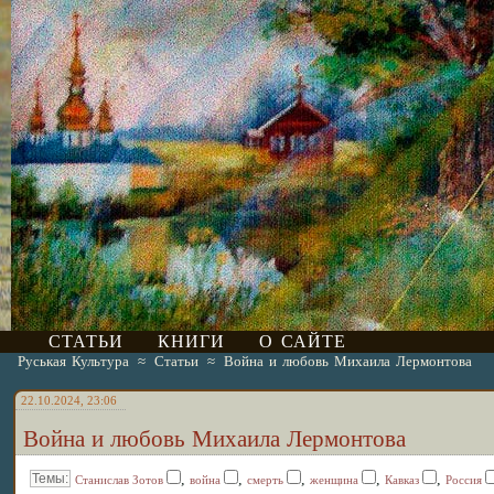
СТАТЬИ
КНИГИ
О САЙТЕ
Руськая Культура
≈
Статьи
≈
Война и любовь Михаила Лермонтова
22.10.2024, 23:06
Война и любовь Михаила Лермонтова
,
,
,
,
,
Станислав Зотов
война
смерть
женщина
Кавказ
Россия