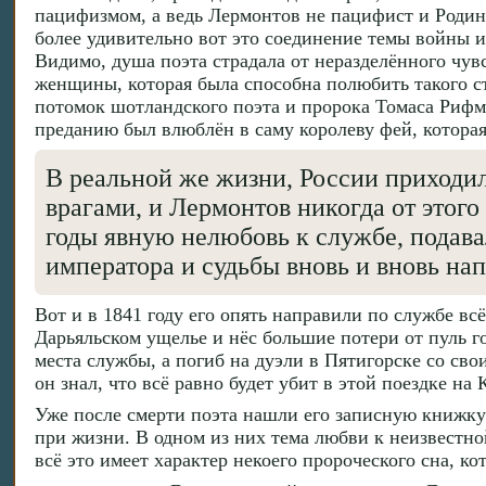
пацифизмом, а ведь Лермонтов не пацифист и Родину 
более удивительно вот это соединение темы войны 
Видимо, душа поэта страдала от неразделённого чувс
женщины, которая была способна полюбить такого с
потомок шотландского поэта и пророка Томаса Рифм
преданию был влюблён в саму королеву фей, которая
В реальной же жизни, России приходил
врагами, и Лермонтов никогда от этого
годы явную нелюбовь к службе, подавал
императора и судьбы вновь и вновь нап
Вот и в 1841 году его опять направили по службе вс
Дарьяльском ущелье и нёс большие потери от пуль г
места службы, а погиб на дуэли в Пятигорске со с
он знал, что всё равно будет убит в этой поездке на
Уже после смерти поэта нашли его записную книжк
при жизни. В одном из них тема любви к неизвестно
всё это имеет характер некоего пророческого сна, 