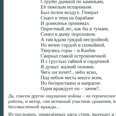
Струёю дымной по каменьям,
Её тяжелым испареньем
Был полон воздух. Генерал
Сидел в тени на барабане
И донесенья принимал.
Окрестный лес, как бы в тумане,
Синел в дыму пороховом.
А там вдали грядой нестройной,
Но вечно гордой и спокойной,
Тянулись горы – и Казбек
Сверкал главой остроконечной.
И с грустью тайной и сердечной
Я думал: жалкий человек.
Чего он хочет!.. небо ясно,
Под небом места много всем,
Но беспрестанно и напрасно
Один враждует он – зачем?..
Да, совсем другое ощущение войны – не героическог
работы, и автор, сам активный участник сражения, 
бессмысленной вражды...
Из последних, приведённых здесь строк, вытекает и