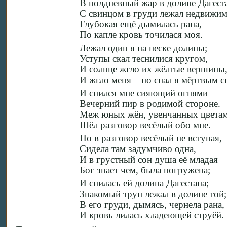
В полдневный жар в долине Дагест
С свинцом в груди лежал недвижим
Глубокая ещё дымилась рана,
По капле кровь точилася моя.
Лежал один я на песке долины;
Уступы скал теснилися кругом,
И солнце жгло их жёлтые вершины
И жгло меня – но спал я мёртвым с
И снился мне сияющий огнями
Вечерний пир в родимой стороне.
Меж юных жён, увенчанных цветам
Шёл разговор весёлый обо мне.
Но в разговор весёлый не вступая,
Сидела там задумчиво одна,
И в грустный сон душа её младая
Бог знает чем, была погружена;
И снилась ей долина Дагестана;
Знакомый труп лежал в долине той;
В его груди, дымясь, чернела рана,
И кровь лилась хладеющей струёй.