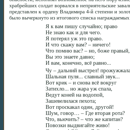
храбрейших солдат ворвался в неприятельские завал
представлен к ордену Владимира 4-й степени и золот
было вычеркнуто из итогового списка награждаемых
Я к вам пишу случайно; право
Не знаю как и для чего.
Я потерял уж это право.
И что скажу вам? – ничего!
Что помню вас? – но, боже правый
Вы это знаете давно;
И вам, конечно, всё равно...
Чу – дальний выстрел! прожужжал
Шальная пуля... славный звук...
Вот крик – и снова всё вокруг
Затихло... но жара уж спала,
Ведут коней на водопой,
Зашевелилася пехота;
Вот проскакал один, другой!
Шум, говор… – Где вторая рота?
Что, вьючить? – что же капитан?
Повозки выдвигайте живо!