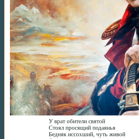
У врат обители святой
Стоял просящий подаянья
Бедняк иссохший, чуть живой