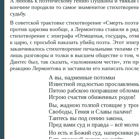
А любовь к поэтическому гению Пушкина и тяжкая с
кончине породили то самое знаменитое стихотворен
судьбу.
В советской трактовке стихотворение «Смерть поэт
против царизма вообще, а Лермонтова ставили в ряд
стихотворение с эпиграфа «Отмщенья, государь, отм
к царю, с просьбой наказать убийц поэта. Этот эпигр
заканчивалось стихотворение печальными тихими стр
лишь разговоры и толки в высшем обществе о том, ч
Дантес был, так сказать, «заложником чести», эти 
реакцию Лермонтова и заставили его написать посл
А вы, надменные потомки
Известной подлостью прославленны
Пятою рабскою поправшие обломк
Игрою счастия обиженных родов!
Вы, жадною толпой стоящие у трон
Свободы, Гения и Славы палачи!
Таитесь вы под сению закона,
Пред вами суд и правда – всё молчи
Но есть и Божий суд, наперсники р