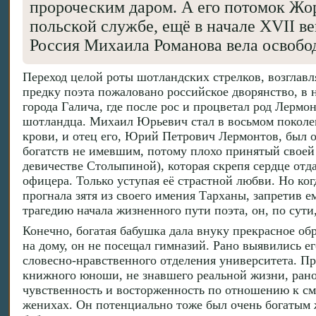
пророческим даром. А его потомок Жо
польской службе, ещё в начале XVII в
Россия Михаила Романова вела освобо
Переход целой роты шотландских стрелков, возглав
предку поэта пожаловано российское дворянство, в н
города Галича, где после рос и процветал род Лермо
шотландца. Михаил Юрьевич стал в восьмом поколени
крови, и отец его, Юрий Петрович Лермонтов, был 
богатств не имевшим, потому плохо принятый своей
девичестве Столыпиной), которая скрепя сердце отд
офицера. Только уступая её страстной любви. Но ко
прогнала зятя из своего имения Тарханы, запретив 
трагедию начала жизненного пути поэта, он, по сути,
Конечно, богатая бабушка дала внуку прекрасное об
на дому, он не посещал гимназий. Рано выявились ег
словесно-нравственного отделения университета. Пра
книжного юноши, не знавшего реальной жизни, рано
чувственность и восторженность по отношению к с
женихах. Он потенциально тоже был очень богатым ж