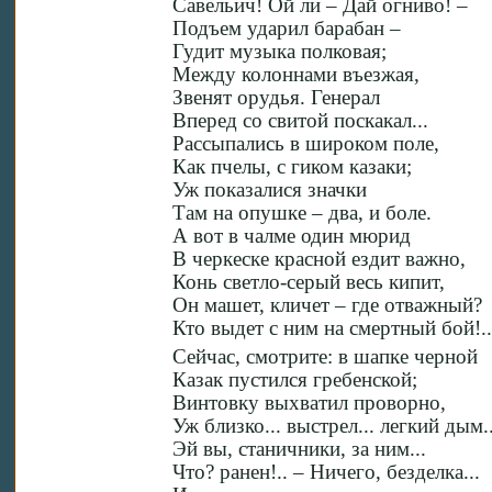
Савельич! Ой ли – Дай огниво! –
Подъем ударил барабан –
Гудит музыка полковая;
Между колоннами въезжая,
Звенят орудья. Генерал
Вперед со свитой поскакал...
Рассыпались в широком поле,
Как пчелы, с гиком казаки;
Уж показалися значки
Там на опушке – два, и боле.
А вот в чалме один мюрид
В черкеске красной ездит важно,
Конь светло-серый весь кипит,
Он машет, кличет – где отважный?
Кто выдет с ним на смертный бой!..
Сейчас, смотрите: в шапке черной
Казак пустился гребенской;
Винтовку выхватил проворно,
Уж близко... выстрел... легкий дым.
Эй вы, станичники, за ним...
Что? ранен!.. – Ничего, безделка...