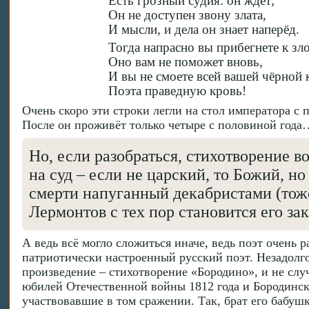
Есть грозный судия: он ждёт;
Он не доступен звону злата,
И мысли, и дела он знает наперёд.
Тогда напрасно вы прибегнете к зл
Оно вам не поможет вновь,
И вы не смоете всей вашей чёрной
Поэта праведную кровь!
Очень скоро эти строки легли на стол императора с
После он проживёт только четыре с половиной год
Но, если разобраться, стихотворение во
на суд – если не царский, то Божий, н
смерти напуганный декабристами (тоже
Лермонтов с тех пор становится его за
А ведь всё могло сложиться иначе, ведь поэт очень 
патриотически настроенный русский поэт. Незадолг
произведение – стихотворение «Бородино», и не случ
юбилей Отечественной войны 1812 года и Бородинск
участвовавшие в том сражении. Так, брат его бабуш