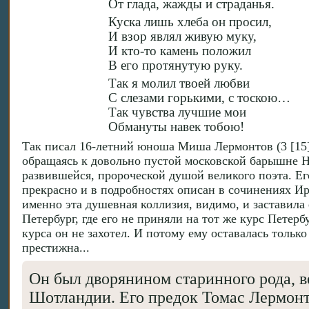
От глада, жажды и страданья.
Куска лишь хлеба он просил,
И взор являл живую муку,
И кто-то камень положил
В его протянутую руку.
Так я молил твоей любви
С слезами горькими, с тоскою…
Так чувства лучшие мои
Обмануты навек тобою!
Так писал 16-летний юноша Миша Лермонтов (3 [15] 
обращаясь к довольно пустой московской барышне Н
развившейся, пророческой душой великого поэта. Е
прекрасно и в подробностях описан в сочинениях И
именно эта душевная коллизия, видимо, и заставила
Петербург, где его не приняли на тот же курс Петерб
курса он не захотел. И потому ему оставалась только
престижна...
Он был дворянином старинного рода, в
Шотландии. Его предок Томас Лермонт