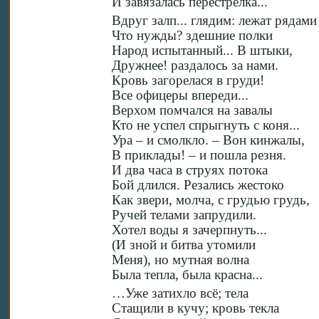
И завязалась перестрелка...
Вдруг залп... глядим: лежат рядам
Что нужды? здешние полки
Народ испытанный... В штыки,
Дружнее! раздалось за нами.
Кровь загорелася в груди!
Все офицеры впереди...
Верхом помчался на завалы
Кто не успел спрыгнуть с коня...
Ура – и смолкло. – Вон кинжалы,
В приклады! – и пошла резня.
И два часа в струях потока
Бой длился. Резались жестоко
Как звери, молча, с грудью грудь,
Ручей телами запрудили.
Хотел воды я зачерпнуть...
(И зной и битва утомили
Меня), но мутная волна
Была тепла, была красна...
…Уже затихло всё; тела
Стащили в кучу; кровь текла