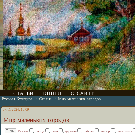
СТАТЬИ
КНИГИ
О САЙТЕ
Руськая Культура
≈
Статьи
≈
Мир маленьких городов
07.11.2024, 10:09
Мир маленьких городов
,
,
,
,
,
,
Москва
город
село
деревня
работа
мусор
экономика