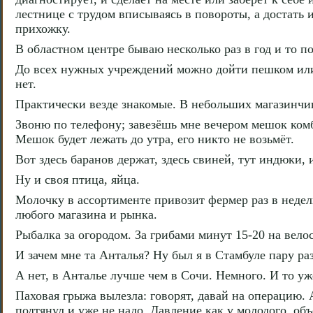
лестнице с трудом вписываясь в повороты, а достать 
прихожку.
В областном центре бываю несколько раз в год и то п
До всех нужных учреждений можно дойти пешком или 
нет.
Практически везде знакомые. В небольших магазинчик
Звоню по телефону; завезёшь мне вечером мешок комби
Мешок будет лежать до утра, его никто не возьмёт.
Вот здесь баранов держат, здесь свиней, тут индюки, и
Ну и своя птица, яйца.
Молочку в ассортименте привозит фермер раз в неде
любого магазина и рынка.
Рыбалка за огородом. За грибами минут 15-20 на вел
И зачем мне та Анталья? Ну был я в Стамбуле пару раз
А нет, в Анталье лучше чем в Сочи. Немного. И то уж
Паховая грыжа вылезла: говорят, давай на операцию. А
подтянул и уже не надо. Давление как у молодого, об