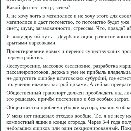
Какой фитнес центр, зачем?
Я не хочу жить в мегаполисе и не хочу этого для свои
мегаполисе и даст потомство, то потомство будет уже
свету, шуму, загазованности, стрессам. Что, правда?
a
Я вижу другой путь... Деурбанизация, развитие логис
крытыми парковками.
Проектирование новых и перенос существующих произ
переустройства.
Лесоустроение, массовое озеленение, разработка мар
пассажиропотоков, держа в уме не прибыль владельц
не допустить ошибку штатовских субурбий, где естес
получения наживы застройщиками. А сейчас преврати
Общественный транспорт должен преобладать над личн
это решаемо, причём постепенно и без особых затрат.
Общеизвестна проблема уборки мусора, главным обра
У меня нет пищевых отходов вообще. Т.е. я не несу и
компостный ящик в конце огорода. Через 3-4 года пол
небольших ящиков или один секционированный. Пока 