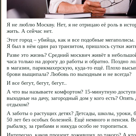
Я не люблю Москву. Нет, я не отрицаю её роль в исто
жить. А сейчас нет.
Этот город – убийца, как и все подобные мегаполисы
Я был в нём один раз транзитом, пришлось сутки жить
Разве это жизнь? Средний москвич живёт в небольшой 
часа только на дорогу до работы и обратно. Поздно ло
в магазин, парикмахерскую, куда-то ещё. Плохо высып
брови выщипала? Любовь по выходным и не всегда?
И все бегут, бегут, бегут..
А что вы называете комфортом? 15-минутную доступн
выходные на дачу, загородный дом у кого есть? Опять 
отдыхом?
А заботы о растущих детях? Детсады, школы, уроки, 
50 лет без особых болезней. Ещё немного и пенсия. Во
рыбалку, за грибами и никуда особо не торопиться.
Интересно, каков процент доживших до такого? А кто