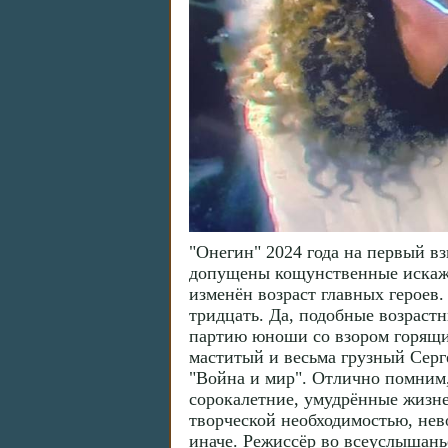
"Онегин" 2024 года на первый вз
допущены кощунственные искаже
изменён возраст главных героев
тридцать. Да, подобные возрастн
партию юноши со взором горящим
маститый и весьма грузный Серг
"Война и мир". Отлично помним,
сорокалетние, умудрённые жизн
творческой необходимостью, нев
иначе. Режиссёр во всеуслышанье