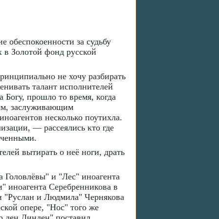
ие обеспокоенности за судьбу
х в Золотой фонд русской
принципиально не хочу разбирать
ценивать талант исполнителей
а Богу, прошло то время, когда
ным, заслуживающим
иноагентов несколько поутихла.
изации, — рассеялись кто где
иченными.
лей вытирать о неё ноги, драть
а Головлёвы" и "Лес" иноагента
и" иноагента Серебренникова в
 и "Руслан и Людмила" Чернякова
ской опере, "Нос" того же
р ден Линден" поставил