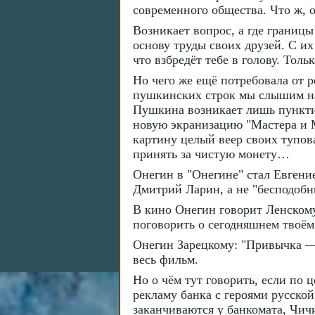
современного общества. Что ж, о
Возникает вопрос, а где границ
основу труды своих друзей. С их
что взбредёт тебе в голову. Тол
Но чего же ещё потребовала от 
пушкинских строк мы слышим на
Пушкина возникает лишь пунктир
новую экранизацию "Мастера и М
картину целый веер своих тупов
принять за чистую монету…
Онегин в "Онегине" стал Евгение
Дмитрий Ларин, а не "бесподобн
В кино Онегин говорит Ленскому
поговорить о сегодняшнем твоё
Онегин Зарецкому: "Привычка — 
весь фильм.
Но о чём тут говорить, если по 
рекламу банка с героями русско
заканчиваются у банкомата, Чич