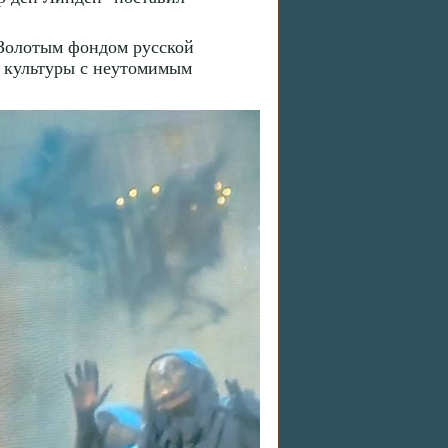
 Золотым фондом русской
й культуры с неутомимым