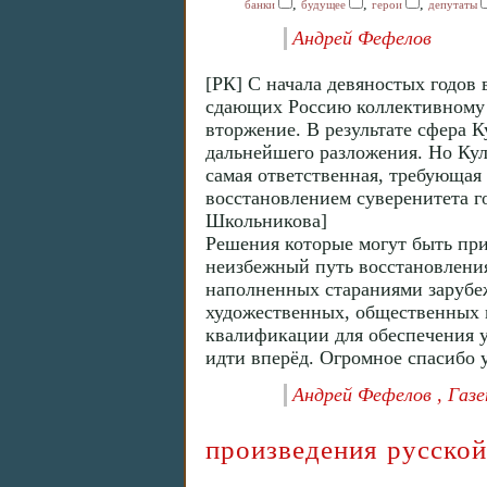
,
,
,
банки
будущее
герои
депутаты
Андрей Фефелов
[РК] С начала девяностых годов 
сдающих Россию коллективному 
вторжение. В результате сфера 
дальнейшего разложения. Но Кул
самая ответственная, требующая
восстановлением суверенитета г
Школьникова]
Решения которые могут быть при
неизбежный путь восстановления
наполненных стараниями зарубеж
художественных, общественных м
квалификации для обеспечения у
идти вперёд. Огромное спасибо 
Андрей Фефелов , Газе
произведения русской