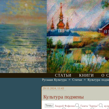
СТАТЬИ
КНИГИ
О 
Руськая Культура
≈
Статьи
≈
Культура подм
29.11.2024, 11:43
Культура подмены
,
,
Андрей Фефелов
Газета "Завтра"
кул