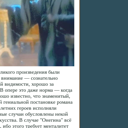
великого произведения были
ь внимание — сознательно
ей видимости, хорошо за
 В опере это даже норма — когда
ошо известно, что знаменитый,
ей гениальной постановке романа
-летних героев исполняли
ные случаи обусловлены некой
усства. В случае "Онегина" всё
, ибо этого требует менталитет