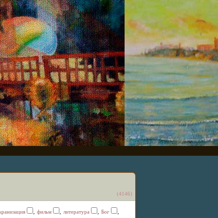
(4146)
,
,
,
,
кранизация
фильм
литература
Бог