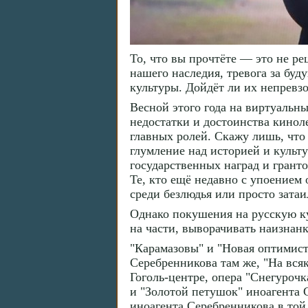
То, что вы прочтёте — это не ре
нашего наследия, тревога за бу
культуры. Дойдёт ли их непревз
Весной этого года на виртуальн
недостатки и достоинства кинол
главных ролей. Скажу лишь, что 
глумление над историей и куль
государственных наград и грант
Те, кто ещё недавно с упоением
среди безлюдья или просто зата
Однако покушения на русскую ку
на части, выворачивать наизнанк
"Карамазовы" и "Новая оптимист
Серебренникова там же, "На вся
Гоголь-центре, опера "Снегуроч
и "Золотой петушок" иноагента С
иноагента Серебренникова в той