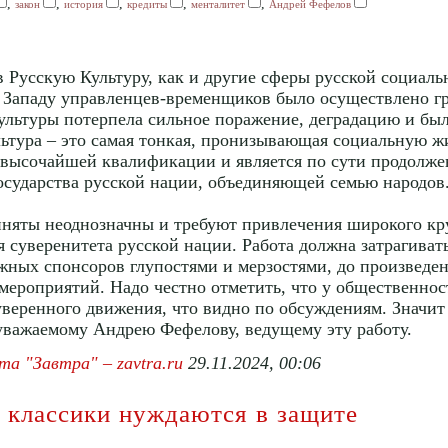
,
,
,
,
,
закон
история
кредиты
менталитет
Андрей Фефелов
в Русскую Культуру, как и другие сферы русской социаль
Западу управленцев-временщиков было осуществлено г
Культуры потерпела сильное поражение, деградацию и был
ьтура – это самая тонкая, пронизывающая социальную жи
 высочайшей квалификации и является по сути продолж
осударства русской нации, объединяющей семью народов.
няты неоднозначны и требуют привлечения широкого кру
 суверенитета русской нации. Работа должна затрагивать
ных спонсоров глупостями и мерзостями, до произведени
ероприятий. Надо честно отметить, что у общественност
веренного движения, что видно по обсуждениям. Значит 
уважаемому Андрею Фефелову, ведущему эту работу.
та "Завтра" – zavtra.ru
29.11.2024, 00:06
 классики нуждаются в защите