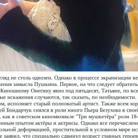
гляд не столь одиозен. Однако в процессе экранизации 
ния замысла Пушкина. Первое, на что следует обратит
. Киношному Онегину явно под пятьдесят, Татьяне, по вс
ые искажения случаются, так сказать, по необходимости.
, исполняет старый полноватый артист. Также всем хор
ей Бондарчук снялся в роли юного Пьера Безухова в сво
 как в советском киномюзикле "Три мушкетёра" роли 18
енным опытом актёры и актрисы. Однако все перечислен
ольной деформацией, простительной в условном мире иск
 заявил, что специально сдвинул возраст главных героев