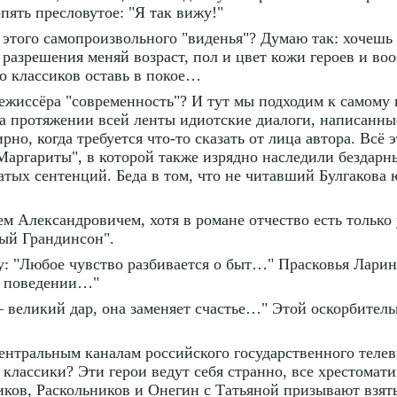
пять пресловутое: "Я так вижу!"
ы этого самопроизвольного "виденья"? Думаю так: хочешь
 разрешения меняй возраст, пол и цвет кожи героев и во
ько классиков оставь в покое…
режиссёра "современность"? И тут мы подходим к самому
 протяжении всей ленты идиотские диалоги, написанные
но, когда требуется что-то сказать от лица автора. Всё
аргариты", в которой также изрядно наследили бездарны
атых сентенций. Беда в том, что не читавший Булгаков
м Александровичем, хотя в романе отчество есть только 
ый Грандинсон".
: "Любое чувство разбивается о быт…" Прасковья Ларина
м поведении…"
великий дар, она заменяет счастье…" Этой оскорбитель
центральным каналам российского государственного телев
й классики? Эти герои ведут себя странно, все хрестома
иков, Раскольников и Онегин с Татьяной призывают взят