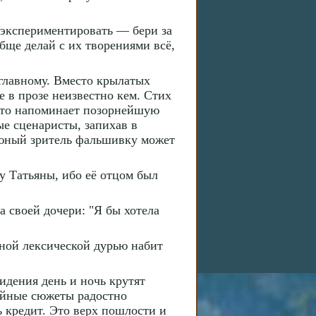
 экспериментировать — бери за
обще делай с их творениями всё,
 главному. Вместо крылатых
 в прозе неизвестно кем. Стих
 это напоминает позорнейшую
е сценаристы, запихав в
а юный зритель фальшивку может
у Татьяны, ибо её отцом был
 своей дочери: "Я бы хотела
ной лексической дурью набит
идения день и ночь крутят
тийные сюжеты радостно
ь кредит. Это верх пошлости и