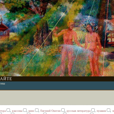
САЙТЕ
ены
,
,
,
,
,
,
ьтура
классика
кино
Евгений Онегин
русская литература
пушкин
э