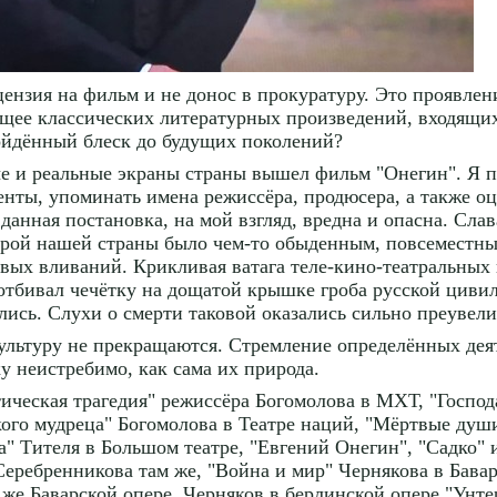
цензия на фильм и не донос в прокуратуру. Это проявлен
дущее классических литературных произведений, входящи
ойдённый блеск до будущих поколений?
ые и реальные экраны страны вышел фильм "Онегин". Я 
енты, упоминать имена режиссёра, продюсера, а также о
данная постановка, на мой взгляд, вредна и опасна. Слав
турой нашей страны было чем-то обыденным, повсемест
овых вливаний. Крикливая ватага теле-кино-театральных 
 отбивал чечётку на дощатой крышке гроба русской цивил
ились. Слухи о смерти таковой оказались сильно преувел
льтуру не прекращаются. Стремление определённых деяте
у неистребимо, как сама их природа.
ическая трагедия" режиссёра Богомолова в МХТ, "Господ
кого мудреца" Богомолова в Театре наций, "Мёртвые душ
ка" Тителя в Большом театре, "Евгений Онегин", "Садко"
еребренникова там же, "Война и мир" Чернякова в Бавар
 же Баварской опере. Черняков в берлинской опере "Унте