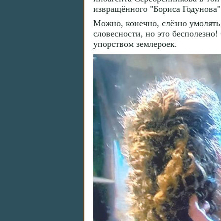
извращённого "Бориса Годунова"
Можно, конечно, слёзно умолять
словесности, но это бесполезно
упорством землероек.