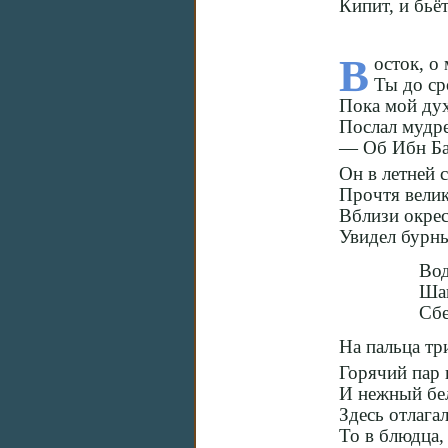
Кипит, и бьё
В
осток, о
Ты до ср
Пока мой дух
Послал мудр
— Об Ибн Бат
Он в летней с
Прочтя велик
Вблизи окрес
Увидел бурны
Вод
Шаг
Сбе
На пальца три
Горячий пар 
И нежный бе
Здесь отлагал
То в блюдца,