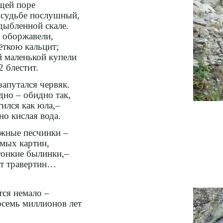
щей поре
й судьбе послушный,
дыбленной скале.
 оборжавели,
ткою кальцит;
 маленькой купели
 блестит.
запутался червяк.
дно – обидно так,
тился как юла,–
но кислая вода.
жные песчинки –
мых картин,
тонкие былинки,–
ет травертин…
тся немало –
семь миллионов лет