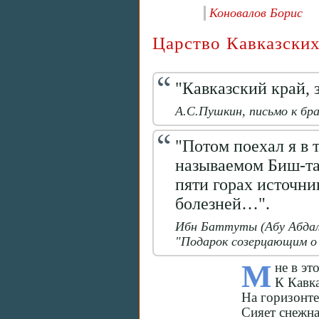
Коновалов Борис
Царство Кавказски
"Кавказский край,
А.С.Пушкин, письмо к бра
"Потом поехал я в 
называемом Биш-таг
пяти горах источни
болезней…".
Ибн Баттуты (Абу Абдал
"Подарок созерцающим о 
М
не в эт
К Кавка
На горизонте
Сияет снежна