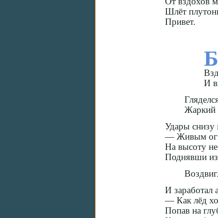
От вздохов 
Шлёт плутон
Привет.
Взд
И в
Гляделс
Жаркий 
Удары снизу 
— Живым ог
На высоту неб
Поднявши изв
Воздвиг
И заработал 
— Как лёд хо
Попав на глу