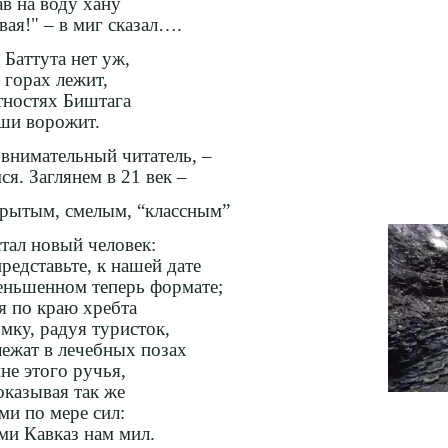
ав на воду хану
вая!" – в миг сказал….
, Баттута нет уж,
 горах лежит,
тностях Биштага
уши ворожит.
 внимательный читатель, –
я. Заглянем в 21 век –
рытым, смелым, “классным”
стал новый человек:
редставьте, к нашей дате
ньшенном теперь формате;
я по краю хребта
мку, радуя туристок,
лежат в лечебных позах
не этого ручья,
оказывая так же
ми по мере сил:
ми Кавказ нам мил.