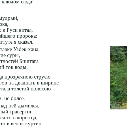
т ключом сюда!
 мудрый,
ока,
 в Руси витал,
ейшего пророка:
туте я сказал.
тавке Узбек-хана,
ие суры,
тностей Биштага
й ток воды.
а прозрачною струёю
ов на двадцать в ширине
гала толстой полосою
, не более.
над ней дымился,
лый травертин
ся то в корытца,
 то в венок куртин.