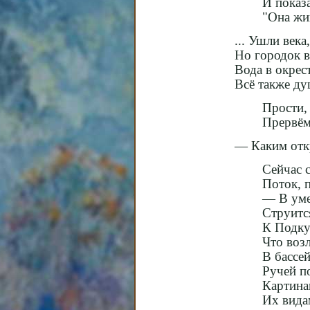
И показ
"Она жи
... Ушли века
Но городок в
Вода в окрес
Всё также д
Прости,
Прервёмс
— Каким отк
Сейчас 
Поток, п
— В уме
Струитс
К Подку
Что воз
В бассей
Ручей п
Картина
Их вида