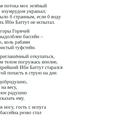
я потока мох зелёный
 изумрудом украшал;
ыло б странным, если б воду
ть Ибн Баттут не испытал.
 горы Горячей
выдолблен бассейн –
о, коль рабами
ристый туфстейн.
риглашённый откупаться,
м телом погружась вполне,
рейший Ибн Баттут старался
ой попасть в струю на дне.
 добродушно,
на весу,
жное радушно
сказать ему.
 ногу, гость с испуга
бассейна резво стал