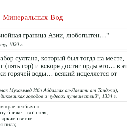
х Минеральных Вод
 знойная граница Азии, любопытен…"
ту, 1820 г.
табор султана, который был тогда на месте,
 (пять гор) и вскоре достиг орды его… в э
ки горячей воды… всякий исцеляется от
лах Мухаммед Ибн Абдаллах ал-Лавати ат Танджи),
диковинках городов и чудесах путешествий", 1334 г.
ом крае необычно.
зу ближе – всё поля,
 ярким светом
я пила;