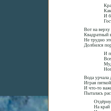
Кра
Как
И б
Гос
Вот на верху
Квадратный 
Не трудно эт
Долбился по
И п
Все
Муд
Ног
Вода урчала
Играя пяткой 
И что-то ва
Пыталась рас
Отдёрнув
На край 