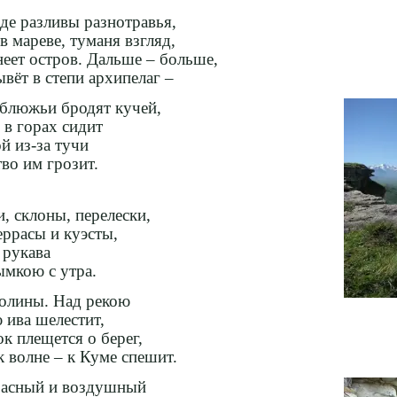
де разливы разнотравья,
в мареве, туманя взгляд,
еет остров. Дальше – больше,
вёт в степи архипелаг –
блюжьи бродят кучей,
 в горах сидит
й из-за тучи
тво им грозит.
и, склоны, перелески,
ррасы и куэсты,
 рукава
мкою с утра.
лины. Над рекою
 ива шелестит,
к плещется о берег,
 волне – к Куме спешит.
расный и воздушный