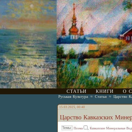
СТАТЬИ
КНИГИ
О 
Руськая Культура
≈
Статьи
≈
Царство К
15.03.2025, 00:40
Царство Кавказских Мине
,
Поэма
Кавказские Минеральные Во