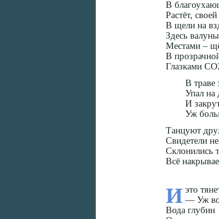
В благоухаю
Растёт, свое
В щели на вз
Здесь валуны
Местами – щё
В прозрачной
Глазками СО2
В траве 
Упал на 
И закру
Уж боль
Танцуют дру
Свидетели не
Склонились 
Всё накрыва
И
это тяне
— Уж во
Вода глубин