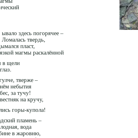
магмы
ический
Б
ывало здесь погорячее –
Ломалась твердь,
ымался пласт,
язкой магмы раскалённой
я в щели
глаз.
гулче, тверже –
нём небытия
ес, за тучу!
естняк на кручу,
лись горы-купола!
адский пламень –
лодная, вода
бине в жаровню,