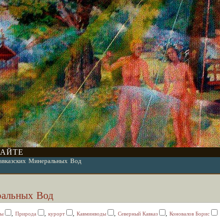
САЙТЕ
авказских Минеральных Вод
ральных Вод
,
,
,
,
,
ды
Природа
курорт
Кавминводы
Северный Кавказ
Коновалов Борис