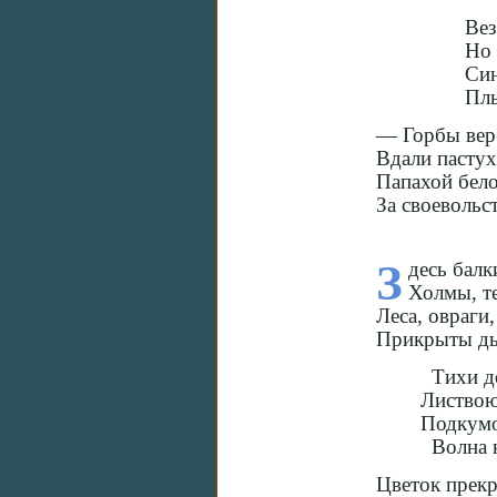
Вез
Но 
Син
Плы
— Горбы вер
Вдали пастух
Папахой бело
За своевольс
З
десь балк
Холмы, те
Леса, овраги,
Прикрыты ды
Тихи до
Листвою
Подкумо
Волна к
Цветок прек