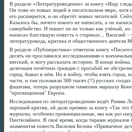
В разделе «Литературоведение» за книгу «Ищу сле
Он тоже из новых людей в писательском мире, хотя 
его расширится, и он обретёт новых читателей. Сейч
Казалось бы, ничего нового не написать, а он написа
самоубийство. И пишет он не только как учёный, но
написал блестящую повесть о стариках... Василий – 
литературоведа, критика и общественного деятеля М
В разделе «Публицистика» отметили книгу «Писател
десять он прославился исследованиями о военачальн
вятский, и могу рассказать историю. В конце войны
делегация почётных граждан с просьбой не обстрели
город, бывал в нём. Но в войну, чтобы взять город, 
части, и там положили 300 тысяч (!!) русских солдат.
фашизма, теперь разрушили памятник маршалу Коневу
"просвещенная" Европа.
Исследования по литературоведению ведёт Римма Лю
хороший критик, ей дали премию за книгу «Так это б
журналы, особенно провинциальные, мы как раз наг
Пиетиляйнен. В своё время, когда тиражи журналов
знаменитая повесть Василия Белова «Привычное дело