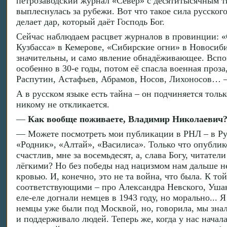
петрозаводский журнал «Север» с десятитысячным ти
выплеснулась за рубежи. Вот что такое сила русског
делает дар, который даёт Господь Бог.
Сейчас наблюдаем расцвет журналов в провинции: «
Кузбасса» в Кемерове, «Сибирские огни» в Новоси
значительны, и само явление обнадёживающее. Вспом
особенно в 30-е годы, потом её спасла военная проза,
Распутин, Астафьев, Абрамов, Носов, Лихоносов… –
А в русском языке есть тайна – он подчиняется толь
никому не откликается.
—
Как вообще поживаете, Владимир Николаевич?
— Можете посмотреть мои публикации в РНЛ – в Рус
«Родник», «Алтай», «Василиса». Только что опублик
счастлив, мне за восемьдесят, а, слава Богу, читате
лёгкими? Но без победы над нацизмом нам дальше не 
кровью. И, конечно, это не та война, что была. К т
соответствующими – про Александра Невского, Ушак
еле-еле догнали немцев в 1943 году, но морально... Я
немцы уже были под Москвой, но, говорила, мы знал
и поддерживало людей. Теперь же, когда у нас начала