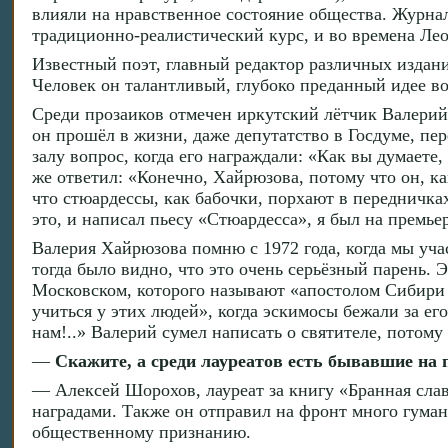
влияли на нравственное состояние общества. Журна
традиционно-реалистический курс, и во времена Лео
Известный поэт, главный редактор различных издан
Человек он талантливый, глубоко преданный идее 
Среди прозаиков отмечен иркутский лётчик Валерий 
он прошёл в жизни, даже депутатство в Госдуме, пер
залу вопрос, когда его награждали: «Как вы думаете
же ответил: «Конечно, Хайрюзова, потому что он, как
что стюардессы, как бабочки, порхают в передничках
это, и написал пьесу «Стюардесса», я был на премь
Валерия Хайрюзова помню с 1972 года, когда мы уча
тогда было видно, что это очень серьёзный парень.
Московском, которого называют «апостолом Сибири 
учиться у этих людей», когда эскимосы бежали за его
нам!..» Валерий сумел написать о святителе, потому
—
Скажите, а среди лауреатов есть бывавшие на 
— Алексей Шорохов, лауреат за книгу «Бранная слав
наградами. Также он отправил на фронт много гуман
общественному признанию.