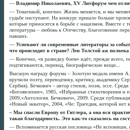
—
Владимир Николаевич, XV Литфорум чем отли
— Тематикой, конечно. Жизнь меняется, и мы меняем
судьбе наступают. На конкурс пришло больше произв
которые приносятся в борьбе с нацизмом. Вместе с
литературы – любовь к Отечеству, благоговение пер
павших.
—
Успевают ли современные литераторы за событи
что происходит в стране? Лев Толстой аж полвека 
— Конечно, «в разведку боем» идёт, прежде всего, п
подтягиваются, перевод, биографические вещи...
Высшую награду форума – Золотую медаль имени А.
вручили поэту, переводчику, критику, академику Се
Сербия). Бечкович – автор стихов, поэм, эссе. Сред
«Богоявление», 1985, «Избранные стихотворения и по
2009,«Антология. Бечкович», 2009. Среди публикаци
«Новый экватор», 2004, «Че: Трагедия, которой нет 
– Мы спасли Европу от Гитлера, а она вся практич
такая благодарность. Это как-то сказалось на со
— Вспоминается русская пословица «Не вспоивши,