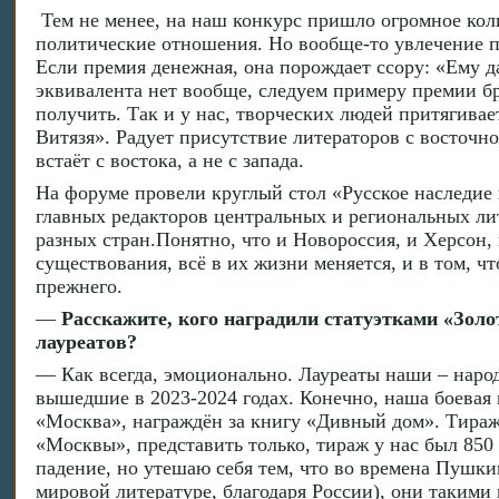
Тем не менее, на наш конкурс пришло огромное кол
политические отношения. Но вообще-то увлечение п
Если премия денежная, она порождает ссору: «Ему да
эквивалента нет вообще, следуем примеру премии бра
получить. Так и у нас, творческих людей притягива
Витязя». Радует присутствие литераторов с восточн
встаёт с востока, а не с запада.
На форуме провели круглый стол «Русское наследие 
главных редакторов центральных и региональных ли
разных стран.Понятно, что и Новороссия, и Херсон
существования, всё в их жизни меняется, и в том, чт
прежнего.
—
Расскажите, кого наградили статуэтками «Зол
лауреатов?
— Как всегда, эмоционально. Лауреаты наши – народ
вышедшие в 2023-2024 годах. Конечно, наша боевая 
«Москва», награждён за книгу «Дивный дом». Тиражи
«Москвы», представить только, тираж у нас был 850 
падение, но утешаю себя тем, что во времена Пушки
мировой литературе, благодаря России), они такими 