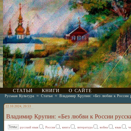
СТАТЬИ
КНИГИ
О САЙТЕ
Руськая Культура
≈
Статьи
≈
Владимир Крупин: «Без любви к России р
22.10.2024, 20:53
Владимир Крупин: «Без любви к России русски
,
,
,
,
,
,
русский язык
Россия
книга
литература
война
язык
ч